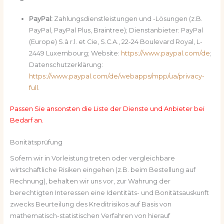
PayPal:
Zahlungsdienstleistungen und -Lösungen (z.B.
PayPal, PayPal Plus, Braintree); Dienstanbieter: PayPal
(Europe) S.à r.l. et Cie, S.C.A., 22-24 Boulevard Royal, L-
2449 Luxembourg; Website:
https://www.paypal.com/de
;
Datenschutzerklärung:
https://www.paypal.com/de/webapps/mpp/ua/privacy-
full
.
Passen Sie ansonsten die Liste der Dienste und Anbieter bei
Bedarf an.
Bonitätsprüfung
Sofern wir in Vorleistung treten oder vergleichbare
wirtschaftliche Risiken eingehen (z.B. beim Bestellung auf
Rechnung), behalten wir uns vor, zur Wahrung der
berechtigten Interessen eine Identitäts- und Bonitätsauskunft
zwecks Beurteilung des Kreditrisikos auf Basis von
mathematisch-statistischen Verfahren von hierauf