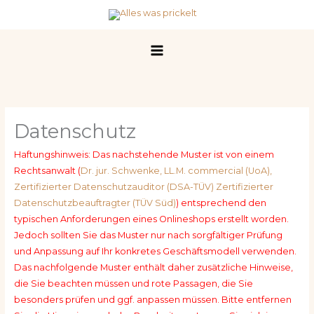
Zum
Inhalt
springen
Datenschutz
Haftungshinweis: Das nachstehende Muster ist von einem
Rechtsanwalt (
Dr. jur. Schwenke, LL.M. commercial (UoA),
Zertifizierter Datenschutzauditor (DSA-TÜV) Zertifizierter
Datenschutzbeauftragter (TÜV Süd)
) entsprechend den
typischen Anforderungen eines Onlineshops erstellt worden.
Jedoch sollten Sie das Muster nur nach sorgfältiger Prüfung
und Anpassung auf Ihr konkretes Geschäftsmodell verwenden.
Das nachfolgende Muster enthält daher zusätzliche Hinweise,
die Sie beachten müssen und rote Passagen, die Sie
besonders prüfen und ggf. anpassen müssen. Bitte entfernen