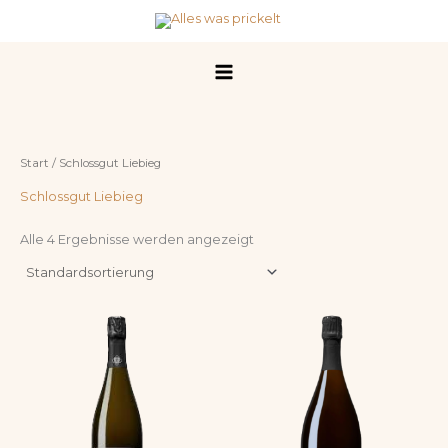
Zum
Inhalt
springen
Start
/ Schlossgut Liebieg
Schlossgut Liebieg
Alle 4 Ergebnisse werden angezeigt