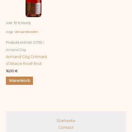
inkl. 19 % MwSt.
zzgl.
Versandkosten
Produkt enthält: 0,750
l
Armand Gilg
Armand Gilg Crémant
d’Alsace Rosé Brut
16,00
€
Warenkorb
Startseite
Contact