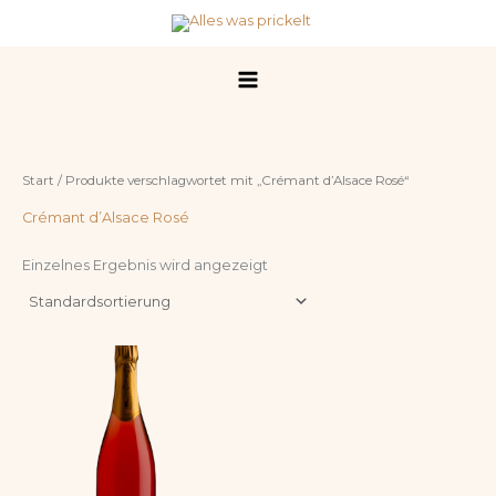
Zum
Inhalt
springen
Start
/ Produkte verschlagwortet mit „Crémant d’Alsace Rosé“
Crémant d’Alsace Rosé
Einzelnes Ergebnis wird angezeigt