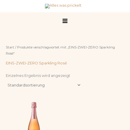
Zum
Inhalt
springen
Start
/ Produkte verschlagwortet mit „EINS-ZWEI-ZERO Sparkling
Rosé“
EINS-ZWEI-ZERO Sparkling Rosé
Einzelnes Ergebnis wird angezeigt