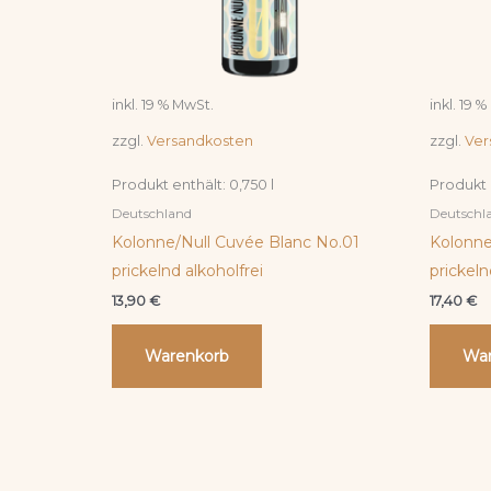
inkl. 19 % MwSt.
inkl. 19 
zzgl.
Versandkosten
zzgl.
Ver
Produkt enthält: 0,750
l
Produkt 
Deutschland
Deutschl
Kolonne/Null Cuvée Blanc No.01
Kolonne
prickelnd alkoholfrei
prickeln
13,90
€
17,40
€
Warenkorb
War