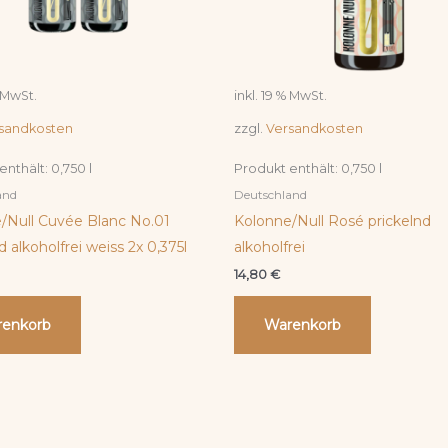
% MwSt.
inkl. 19 % MwSt.
sandkosten
zzgl.
Versandkosten
enthält: 0,750
l
Produkt enthält: 0,750
l
and
Deutschland
/Null Cuvée Blanc No.01
Kolonne/Null Rosé prickelnd
d alkoholfrei weiss 2x 0,375l
alkoholfrei
14,80
€
enkorb
Warenkorb