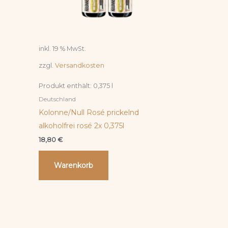
inkl. 19 % MwSt.
zzgl.
Versandkosten
Produkt enthält: 0,375
l
Deutschland
Kolonne/Null Rosé prickelnd
alkoholfrei rosé 2x 0,375l
18,80
€
Warenkorb