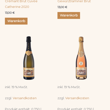
Crémant Brut Cuvée
Gewürztraminer Brut
Catherine 2020
13,00
€
13,00
€
Warenkorb
Warenkorb
inkl. 19 % MwSt.
inkl. 19 % MwSt.
zzgl.
Versandkosten
zzgl.
Versandkosten
Produkt enthält: 0,750
l
Produkt enthält: 0,750
l