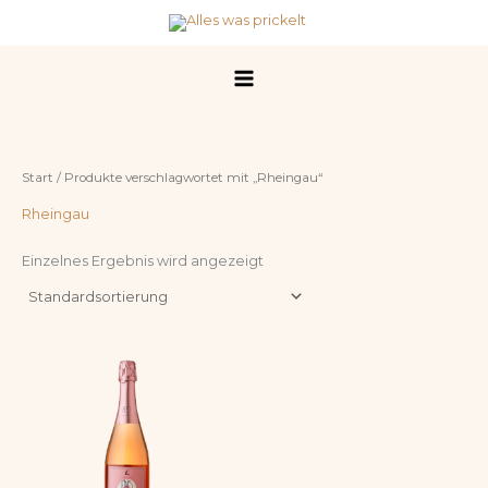
Zum
Inhalt
springen
Start
/ Produkte verschlagwortet mit „Rheingau“
Rheingau
Einzelnes Ergebnis wird angezeigt