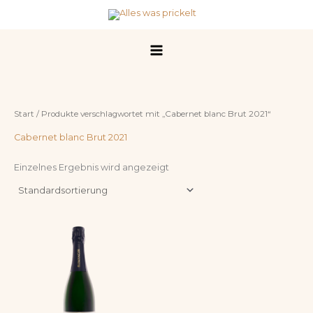
Zum
Inhalt
springen
Start
/ Produkte verschlagwortet mit „Cabernet blanc Brut 2021“
Cabernet blanc Brut 2021
Einzelnes Ergebnis wird angezeigt