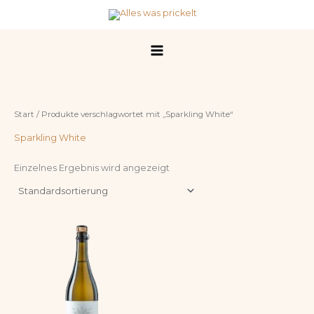
Zum
Inhalt
springen
Start
/ Produkte verschlagwortet mit „Sparkling White“
Sparkling White
Einzelnes Ergebnis wird angezeigt