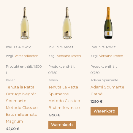
inkl. 19 % MwSt.
inkl. 19 % MwSt.
inkl. 19 % MwSt.
zzgl.
Versandkosten
zzgl.
Versandkosten
zzgl.
Versandkosten
Produkt enthält: 1,500
Produkt enthält:
Produkt enthält:
l
0,750
l
0,750
l
Italien
Italien
Adami Spumante
Tenuta la Ratta
Tenuta La Ratta
Adami Spumante
Ortrugo Negrèr
Spumante
Garbèl
Spumante
Metodo Classico
12,90
€
Metodo Classico
Brut millesimato
Warenkorb
Brut millesimato
19,90
€
Magnum
Warenkorb
42,00
€