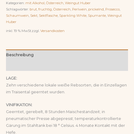
Kategorien:
mit Alkohol
,
Österreich
,
Weingut Huber
Schlagwörter:
brut
,
fruchtig
,
Österreich
,
Perlwein
,
prickelnd
,
Prosecco
,
Schaumwein
,
Sekt
,
Sektflasche
,
Sparkling White
,
Spumante
,
Weingut
Huber
inkl. 19 % MwSt.
zzgl.
Versandkosten
Beschreibung
Rezensionen (0)
LAGE:
Zehn verschiedene lokale weiße Rebsorten, die in Einzellagen
im Traisental geerntet wurden.
VINIFIKATION:
Geerntet, gerebelt, 8 Stunden Maischestandzeit; in
pneumatischer Presse abgepresst; temperaturkontrollierte
Gärung im Stahltank bei 18 ° Celsius. 4 Monate Kontakt mit der
Hefe.