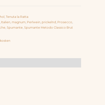
hol
,
Tenuta la Ratta
,
Italien
,
magnum
,
Perlwein
,
prickelnd
,
Prosecco
,
sche
,
Spumante
,
Spumante Metodo Classico Brut
kosten