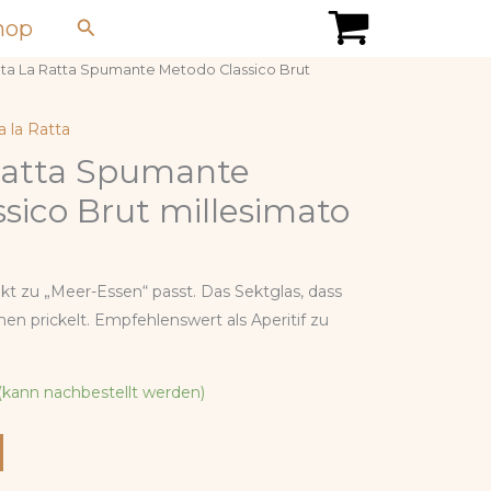
Suchen
hop
uta La Ratta Spumante Metodo Classico Brut
a la Ratta
Ratta Spumante
sico Brut millesimato
ekt zu „Meer-Essen“ passt. Das Sektglas, dass
en prickelt. Empfehlenswert als Aperitif zu
 (kann nachbestellt werden)