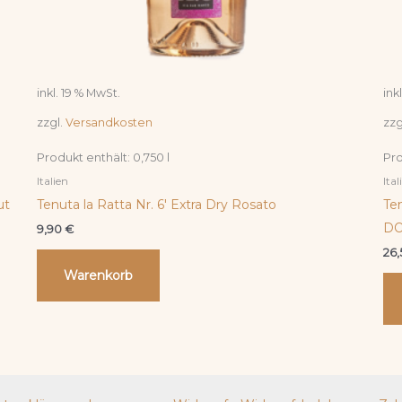
inkl. 19 % MwSt.
ink
zzgl.
Versandkosten
zzg
Produkt enthält: 0,750
l
Pro
Italien
Ital
ut
Tenuta la Ratta Nr. 6′ Extra Dry Rosato
Te
DO
9,90
€
26
Warenkorb