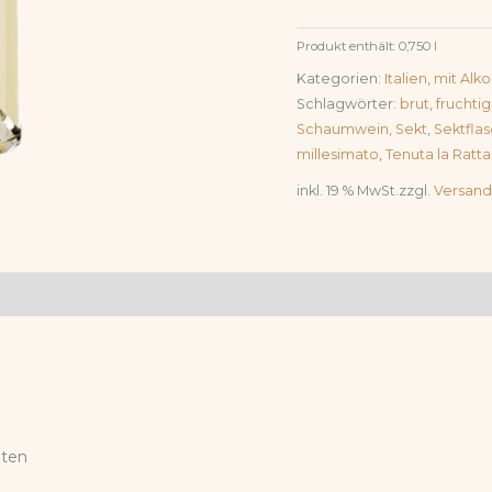
Produkt enthält: 0,750
l
Kategorien:
Italien
,
mit Alko
Schlagwörter:
brut
,
fruchtig
Schaumwein
,
Sekt
,
Sektfla
millesimato
,
Tenuta la Ratta
inkl. 19 % MwSt.
zzgl.
Versand
üten