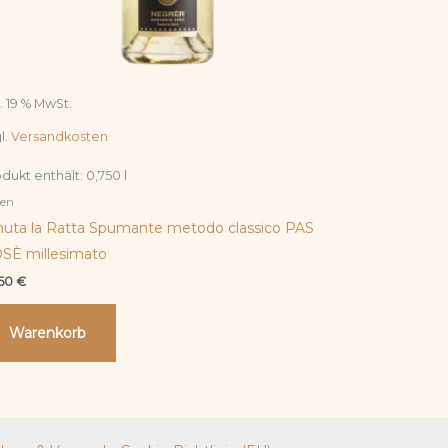
l. 19 % MwSt.
l.
Versandkosten
dukt enthält: 0,750
l
ien
nuta la Ratta Spumante metodo classico PAS
SÈ millesimato
,50
€
Warenkorb