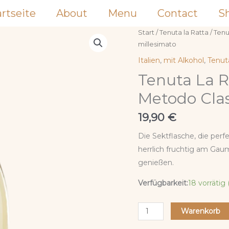
artseite
About
Menu
Contact
S
Tenuta
Start
/
Tenuta la Ratta
/ Ten
millesimato
La
Ratta
Italien
,
mit Alkohol
,
Tenut
Spumante
Tenuta La 
Metodo
Metodo Clas
Classico
Brut
19,90
€
millesimato
Die Sektflasche, die perf
Menge
herrlich fruchtig am Gaum
genießen.
Verfügbarkeit:
18 vorrätig
Warenkorb