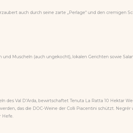
Er verzaubert auch durch seine zarte „Perlage“ und den cremigen 
sch und Muscheln (auch ungekocht), lokalen Gerichten sowie Sal
n des Val D’Arda, bewirtschaftet Tenuta La Ratta 10 Hektar Wei
erden, das die DOC-Weine der Colli Piacentini schützt. Negrér 
r Hefe.