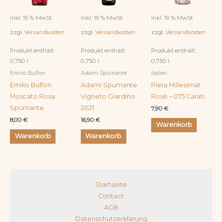
inkl. 19 % MwSt.
inkl. 19 % MwSt.
inkl. 19 % MwSt.
zzgl.
Versandkosten
zzgl.
Versandkosten
zzgl.
Versandkosten
Produkt enthält:
Produkt enthält:
Produkt enthält:
0,750
l
0,750
l
0,750
l
Emilio Bulfon
Adami Spumante
Italien
Emilio Bulfon
Adami Spumante
Piera Millesimat
Moscato Rosa
Vigneto Giardino
Rosè – 075 Carati
Spumante
2021
7,90
€
8,00
€
16,90
€
Warenkorb
Warenkorb
Warenkorb
Startseite
Contact
AGB
Datenschutzerklärung