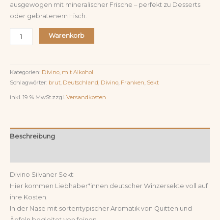
ausgewogen mit mineralischer Frische – perfekt zu Desserts
oder gebratenem Fisch.
Warenkorb
Kategorien:
Divino
,
mit Alkohol
Schlagwörter:
brut
,
Deutschland
,
Divino
,
Franken
,
Sekt
inkl. 19 % MwSt.
zzgl.
Versandkosten
Beschreibung
Rezensionen (0)
Divino Silvaner Sekt:
Hier kommen Liebhaber*innen deutscher Winzersekte voll auf
ihre Kosten.
In der Nase mit sortentypischer Aromatik von Quitten und
Äpfeln begleitet von feinen