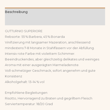
Beschreibung
Rezensionen (0)
GUTTURNIO SUPERIORE
Rebsorte: 55 % Barbera, 45 % Bonarda
Vinifizierung mit langsamer Mazeration, anschliessend
mindestens 7-8 Monate in Stahlfässern vor der Abfüllung.
Intensiv rote Farbe mit violettem Schimmer.
Beeindruckendes, aber gleichzeitig delikates und weiniges
Aroma mit einer ausgerägten Marmeladenote.
Voll-schmelziger Geschmack, sofort angenehm und gute
Konsistenz
Alkoholgehalt: 13–14 % vol
Empfohlene Begleitungen
Risotto, Hervorragend zu Braten und gegrilltem Fleisch
Serviertemperatur: 18/20 Grad