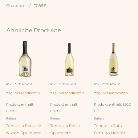
Grundpreis /l : 17,85€
Ähnliche Produkte
inkl. 19 % MwSt.
inkl. 19 % MwSt.
inkl. 19 % MwSt.
zzgl.
Versandkosten
zzgl.
Versandkosten
zzgl.
Versandkosten
Produkt enthält:
Produkt enthält:
Produkt enthält: 1,500
0,750
l
0,750
l
l
Italien
Italien
Italien
Tenuta la Ratta Nr.
Tenuta la Ratta
Tenuta la Ratta
6′ Vino Spumante
Spumante
Ortrugo Negrèr