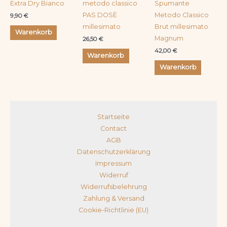
Extra Dry Bianco
metodo classico
Spumante
PAS DOSÈ
Metodo Classico
9,90
€
millesimato
Brut millesimato
Warenkorb
Magnum
26,50
€
42,00
€
Warenkorb
Warenkorb
Startseite
Contact
AGB
Datenschutzerklärung
Impressum
Widerruf
Widerrufsbelehrung
Zahlung & Versand
Cookie-Richtlinie (EU)