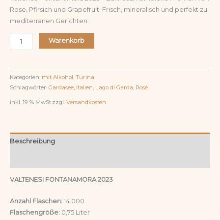
Rose, Pfirsich und Grapefruit. Frisch, mineralisch und perfekt zu
mediterranen Gerichten.
Warenkorb
Kategorien:
mit Alkohol
,
Turina
Schlagwörter:
Gardasee
,
Italien
,
Lago di Garda
,
Rosé
inkl. 19 % MwSt.
zzgl.
Versandkosten
Beschreibung
Rezensionen (0)
VALTENESI FONTANAMORA 2023
Anzahl Flaschen:
14.000
Flaschengröße:
0,75 Liter