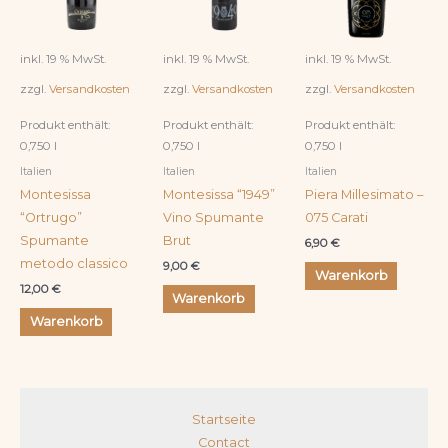
inkl. 19 % MwSt.
inkl. 19 % MwSt.
inkl. 19 % MwSt.
zzgl.
Versandkosten
zzgl.
Versandkosten
zzgl.
Versandkosten
Produkt enthält:
Produkt enthält:
Produkt enthält:
0,750
l
0,750
l
0,750
l
Italien
Italien
Italien
Montesissa
Montesissa “1949”
Piera Millesimato –
“Ortrugo”
Vino Spumante
075 Carati
Spumante
Brut
6,90
€
metodo classico
9,00
€
Warenkorb
12,00
€
Warenkorb
Warenkorb
Startseite
Contact