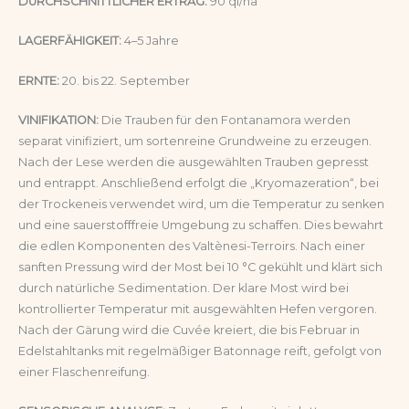
DURCHSCHNITTLICHER ERTRAG:
90 ql/ha
LAGERFÄHIGKEIT:
4–5 Jahre
ERNTE:
20. bis 22. September
VINIFIKATION:
Die Trauben für den Fontanamora werden
separat vinifiziert, um sortenreine Grundweine zu erzeugen.
Nach der Lese werden die ausgewählten Trauben gepresst
und entrappt. Anschließend erfolgt die „Kryomazeration“, bei
der Trockeneis verwendet wird, um die Temperatur zu senken
und eine sauerstofffreie Umgebung zu schaffen. Dies bewahrt
die edlen Komponenten des Valtènesi-Terroirs. Nach einer
sanften Pressung wird der Most bei 10 °C gekühlt und klärt sich
durch natürliche Sedimentation. Der klare Most wird bei
kontrollierter Temperatur mit ausgewählten Hefen vergoren.
Nach der Gärung wird die Cuvée kreiert, die bis Februar in
Edelstahltanks mit regelmäßiger Batonnage reift, gefolgt von
einer Flaschenreifung.