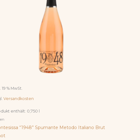
l. 19 % MwSt.
l.
Versandkosten
dukt enthält: 0,750
l
ien
ntesissa “1948” Spumante Metodo Italiano Brut
not