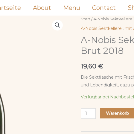
artseite
About
Menu
Contact
S
A-
Start
/
A-Nobis Sektkellerei
Nobis
A-Nobis Sektkellerei
,
mit 
Sektkellerei
A-Nobis Sek
Chardonnay
Brut 2018
Brut
2018
19,60
€
Menge
Die Sektflasche mit Fri
und Lebendigkeit, dazu 
Verfügbar bei Nachbeste
Warenkorb