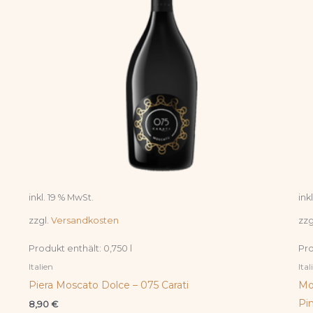
inkl. 19 % MwSt.
ink
zzgl.
Versandkosten
zzg
Produkt enthält: 0,750
l
Pro
Italien
Ital
Piera Moscato Dolce – 075 Carati
Mo
Pi
8,90
€