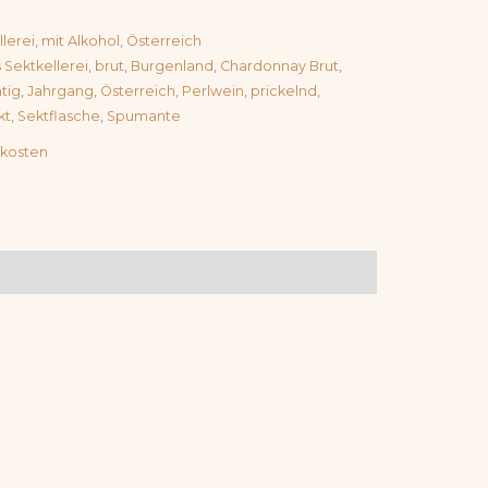
lerei
,
mit Alkohol
,
Österreich
 Sektkellerei
,
brut
,
Burgenland
,
Chardonnay Brut
,
tig
,
Jahrgang
,
Österreich
,
Perlwein
,
prickelnd
,
kt
,
Sektflasche
,
Spumante
kosten