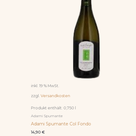
inkl. 19 % MwSt.
zzgl.
Versandkosten
Produkt enthält: 0,750
l
Adami Spumante
Adami Spumante Col Fondo
14,90
€