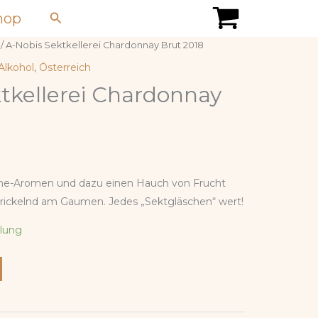
Suchen
hop
/ A-Nobis Sektkellerei Chardonnay Brut 2018
Alkohol
,
Österreich
tkellerei Chardonnay
sche-Aromen und dazu einen Hauch von Frucht
prickelnd am Gaumen. Jedes „Sektgläschen“ wert!
llung